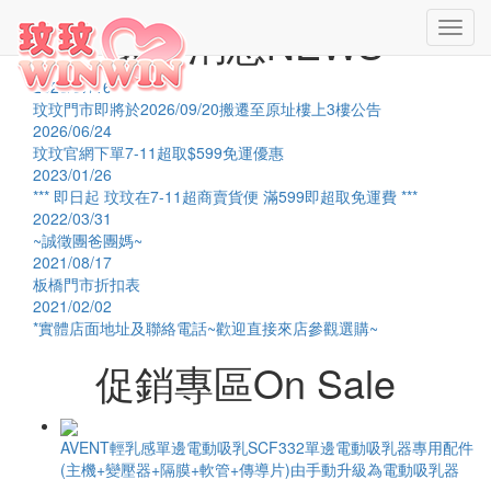
最新消息
NEWS
Toggl
navig
2026/07/16
玟玟門市即將於2026/09/20搬遷至原址樓上3樓公告
2026/06/24
玟玟官網下單7-11超取$599免運優惠
2023/01/26
*** 即日起 玟玟在7-11超商賣貨便 滿599即超取免運費 ***
2022/03/31
~誠徵團爸團媽~
2021/08/17
板橋門市折扣表
2021/02/02
*實體店面地址及聯絡電話~歡迎直接來店參觀選購~
促銷專區
On Sale
AVENT輕乳感單邊電動吸乳SCF332單邊電動吸乳器專用配件
(主機+變壓器+隔膜+軟管+傳導片)由手動升級為電動吸乳器