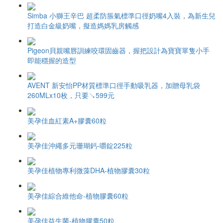
Simba 小獅王辛巴 超柔防脹氣標準口徑奶嘴4入裝，為新生兒
打造白金級奶嘴，擬造媽媽乳房觸感
Pigeon貝親嘴唇訓練咬環固齒器，握把設計為寶寶單隻小手
即能穩握的造型
AVENT 新安怡PP材質標準口徑手動吸乳器，加贈母乳袋
260MLx10枚，只要↘599元
美孕佳血紅素A+膠囊60粒
美孕佳沖繩多元珊瑚鈣-嚼錠225粒
美孕佳植物專利微藻DHA-植物膠囊30粒
美孕佳綜合維他命-植物膠囊60粒
美孕佳益生菌-植物膠囊50粒